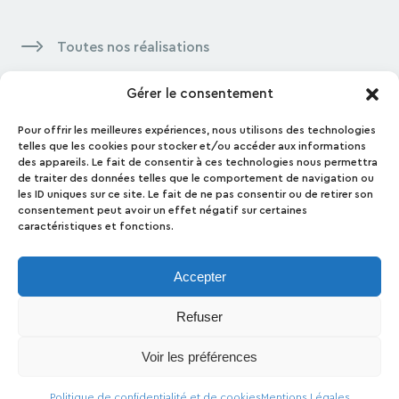
Toutes nos réalisations
Gérer le consentement
Pour offrir les meilleures expériences, nous utilisons des technologies
Contactez-nous
telles que les cookies pour stocker et/ou accéder aux informations
des appareils. Le fait de consentir à ces technologies nous permettra
Contact
de traiter des données telles que le comportement de navigation ou
les ID uniques sur ce site. Le fait de ne pas consentir ou de retirer son
Presse
consentement peut avoir un effet négatif sur certaines
Mentions Légales
caractéristiques et fonctions.
Politique de confidentialité et de cookies
Politique de conformité
Accepter
Groupe GA
Refuser
Ossabois
Rooj by GA
Voir les préférences
Prega - 2024 - Groupe GA
Politique de confidentialité et de cookies
Mentions Légales