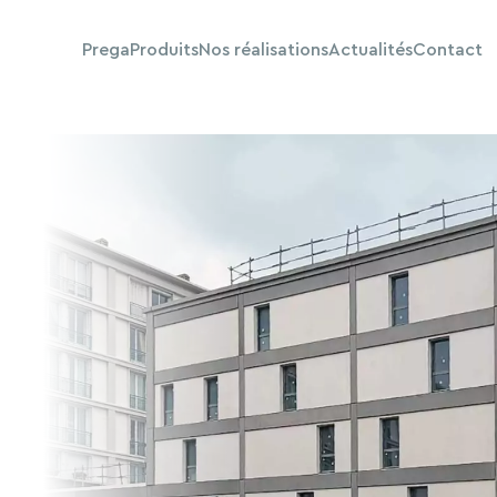
Prega
Produits
Nos réalisations
Actualités
Contact
publics
Construction de bâtiment
Béton décor