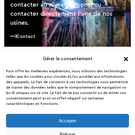
contacter au niveau national ou
contacter directement l’une de nos
usines.
Contact
Gérer le consentement
Pour offrir les meilleures expériences, nous utilisons des technologies
Contactez-nous
telles que les cookies pour stocker et/ou accéder aux informations
des appareils. Le fait de consentir à ces technologies nous permettra
Contact
de traiter des données telles que le comportement de navigation ou
les ID uniques sur ce site. Le fait de ne pas consentir ou de retirer son
Presse
consentement peut avoir un effet négatif sur certaines
Mentions Légales
caractéristiques et fonctions.
Politique de confidentialité et de cookies
Politique de conformité
Accepter
Groupe GA
Refuser